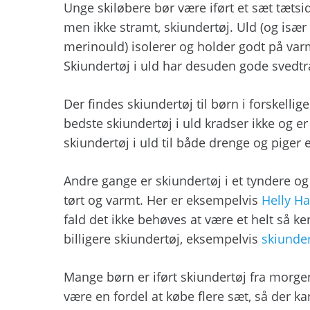
Unge skiløbere bør være iført et sæt tæts
men ikke stramt, skiundertøj. Uld (og især
merinould) isolerer og holder godt på va
Skiundertøj i uld har desuden gode sved
Der findes skiundertøj til børn i forskellig
bedste skiundertøj i uld kradser ikke og e
skiundertøj i uld til både drenge og piger 
Andre gange er skiundertøj i et tyndere og 
tørt og varmt. Her er eksempelvis
Helly Ha
fald det ikke behøves at være et helt så k
billigere skiundertøj, eksempelvis
skiunder
Mange børn er iført skiundertøj fra morgen 
være en fordel at købe flere sæt, så der kan