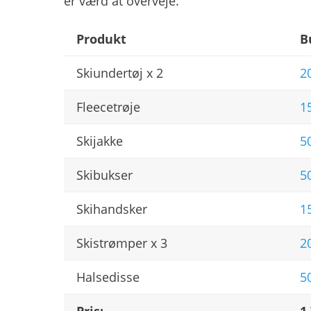
er værd at overveje.
Produkt
B
Skiundertøj x 2
2
Fleecetrøje
1
Skijakke
5
Skibukser
5
Skihandsker
1
Skistrømper x 3
2
Halsedisse
5
Pris:
1.