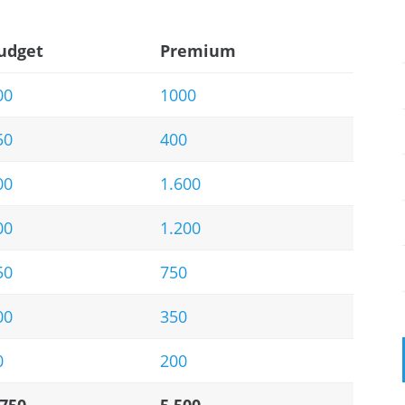
udget
Premium
00
1000
50
400
00
1.600
00
1.200
50
750
00
350
0
200
750,-
5.500,-