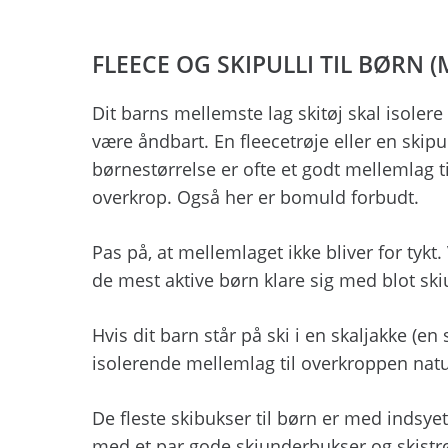
FLEECE OG SKIPULLI TIL BØRN 
Dit barns mellemste lag skitøj skal isolere
være åndbart. En fleecetrøje eller en skipul
børnestørrelse er ofte et godt mellemlag ti
overkrop. Også her er bomuld forbudt.
Pas på, at mellemlaget ikke bliver for tyk
de mest aktive børn klare sig med blot ski
Hvis dit barn står på ski i en skaljakke (en 
isolerende mellemlag til overkroppen nat
De fleste skibukser til børn er med indsyet
med et par gode skiunderbukser og skistrø