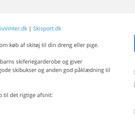
ivVinter.dk
|
Skisport.dk
 køb af skitøj til din dreng eller pige.
t barns skiferiegarderobe og giver
, gode skibukser og anden god påklædning til
il det rigtige afsnit: