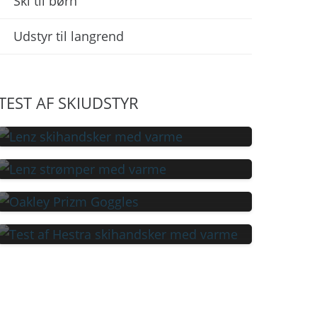
Ski til børn
Udstyr til langrend
TEST: LENZ SKIHANDSKER
TEST AF SKIUDSTYR
MED VARME
TEST: LENZ SKISTRØMPER
MED VARME
TEST: OAKLEY PRIZM SKI
TEST: HESTRA POWER
GOGGLES
HEATER SKIHANDSKER MED
VARME