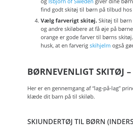
og
Isbjörn of Sweden
giver dine børn
find godt skitøj til børn på tilbud hos
Vælg farverigt skitøj.
Skitøj til bør
og andre skiløbere at få øje på børnen
orange er gode farver til børns skitøj.
husk, at en farverig
skihjelm
også gør
BØRNEVENLIGT SKITØJ –
Her er en gennemgang af “lag-på-lag” princ
klæde dit barn på til skiløb.
SKIUNDERTØJ TIL BØRN (INDERS