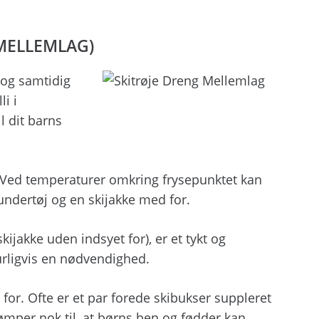
(MELLEMLAG)
 og samtidig
li i
l dit barns
t. Ved temperaturer omkring frysepunktet kan
undertøj og en skijakke med for.
skijakke uden indsyet for), er et tykt og
urligvis en nødvendighed.
 for. Ofte er et par forede skibukser suppleret
mper nok til, at børns ben og fødder kan