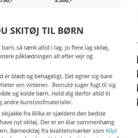
U SKITØJ TIL BØRN
barn, så tænk altid i lag. Jo flere lag skitøj,
tere påklædningen alt efter vejr og
d er blødt og behageligt. Det egner sig bare
viteter om vinteren. Bomuld suger fugt til sig
åde og kolde børn. Hold dig derfor altid til
og andre kunststofmaterialer.
ig skijakke fra Bilka er sjældent den bedste
al have nyt skitøj. Der er en klar sammenhæng
 børn. Børneskitøj fra kvalitetsmærker som
Kilpi