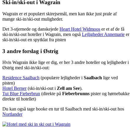
Ski-in/ski-out i Wagrain
Wagrain er et populært skirejsemål, men kan ikke just prale af
mange ski-in/ski-out muligheder.
Det 3-stjernede og danskejede
Heart Hotel Widmoos
er et af de få
ski-in/ski-out hoteller i Wagrain, men også
Lejligheder Annemarie
er
ski-in/ski-out en spytklat fra pisten
3 andre forslag i Østrig
Hvis Wagrain ikke lige er dig, er her 3 andre hoteller og lejligheder i
Østrig med ski-in/ski-out:
Residence Saalbach
(populære lejligheder i
Saalbach
lige ved
pisten)
Hotel Berner
(ski-in/ski-out i
Zell am See
).
Tui Blue Fieberbrun
(direkte på
Fieberbrunns
pister og børnebakke
direkte til hotellet)
Du kan også tage booke en tur til Saalbach med ski-in/ski-out hos
Nortlander