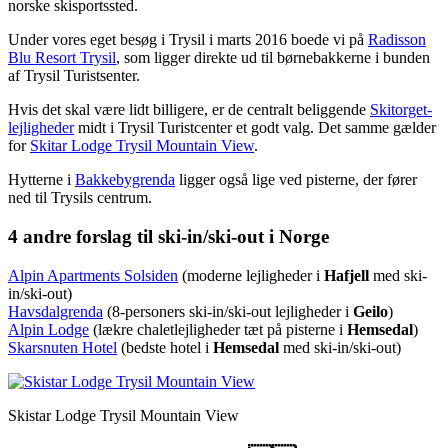
norske skisportssted.
Under vores eget besøg i Trysil i marts 2016 boede vi på
Radisson
Blu Resort Trysil
, som ligger direkte ud til børnebakkerne i bunden
af Trysil Turistsenter.
Hvis det skal være lidt billigere, er de centralt beliggende
Skitorget-
lejligheder
midt i Trysil Turistcenter et godt valg. Det samme gælder
for
Skitar Lodge Trysil Mountain View
.
Hytterne i
Bakkebygrenda
ligger også lige ved pisterne, der fører
ned til Trysils centrum.
4 andre forslag til ski-in/ski-out i Norge
Alpin Apartments Solsiden
(moderne lejligheder i
Hafjell
med ski-
in/ski-out)
Havsdalgrenda
(8-personers ski-in/ski-out lejligheder i
Geilo
)
Alpin Lodge
(lækre chaletlejligheder tæt på pisterne i
Hemsedal
)
Skarsnuten Hotel
(bedste hotel i
Hemsedal
med ski-in/ski-out)
Skistar Lodge Trysil Mountain View