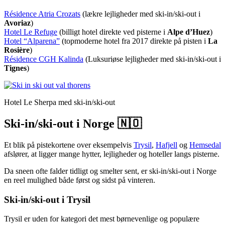
Résidence Atria Crozats
(lækre lejligheder med ski-in/ski-out i
Avoriaz
)
Hotel Le Refuge
(billigt hotel direkte ved pisterne i
Alpe d’Huez
)
Hotel “Alparena”
(topmoderne hotel fra 2017 direkte på pisten i
La
Rosière
)
Résidence CGH Kalinda
(Luksuriøse lejligheder med ski-in/ski-out i
Tignes
)
Hotel Le Sherpa med ski-in/ski-out
Ski-in/ski-out i Norge 🇳🇴
Et blik på pistekortene over eksempelvis
Trysil
,
Hafjell
og
Hemsedal
afslører, at ligger mange hytter, lejligheder og hoteller langs pisterne.
Da sneen ofte falder tidligt og smelter sent, er ski-in/ski-out i Norge
en reel mulighed både først og sidst på vinteren.
Ski-in/ski-out i Trysil
Trysil er uden for kategori det mest børnevenlige og populære