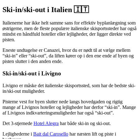
Ski-in/ski-out i Italien 🇮🇹
Italienerne har ikke helt samme sans for effektiv byplanlægning som
østrigerne, men de fleste populære italienske skisportssteder har også
mindst en håndfuld hoteller eller lejligheder, der ligger direkte ved
pisten.
Eneste undtagelse er Canazei, hvor du er nødt til at vælge mellem
“ski-in” eller “ski-out”, da liften kører op i den ene ende af byen og
pisten slutter i den anden ende.
Ski-in/ski-out i Livigno
Livigno er måske det italienske skisportssted, som har de bedste ski-
in/ski-out muligheder.
Pisterne vest for byen slutter nede langs hovedgaden og rigtig
mange af Livignos hoteller og lejligheder har derfor “ski-in”. Mange
af Livignos indkvarteringsmuligheder har også “ski-out”.
Det 3-stjernede
Hotel Alegra
har både ski-in og ski-out.
Lejlighederne i
Bait dal Carosello
har næsten lift og piste i