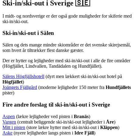
Ski-in/ski-out i Sverige 🇸🇪
I midt- og nordsverige er der også gode muligheder for skiferie med
ski-in/ski-out.
Ski-in/ski-out i Sälen
Sälen og dets mange mindre skiområder er det svenske skirejsemål,
som hvert år tiltrækker flest danske gæster.
Der er hytter og lejligheder med ski-in/ski-out i alle de fire områder
(Högfjället, Lindvallen, Tandädalen og Hundfjället).
Sälens Högfjällshotell
(dyrt men lækkert ski-in/ski-out hotel på
Högfjället
)
Joängets Fjällgård
(moderne lejligheder 150 meter fra
Hundfjällets
pister)
Fire andre forslag til ski-in/ski-out i Sverige
Aspen
(lækre lejligheder ved pisten i
Branäs
)
Vargen
(centralt beliggende ski-in/ski-out lejligheder i
Åre
)
Mitt i pisten
(store lækre hytter med ski-in/ski-out i
Kläppen
)
Aske
(nyere lejligheder langs pisten i
Idre Fjäll
)