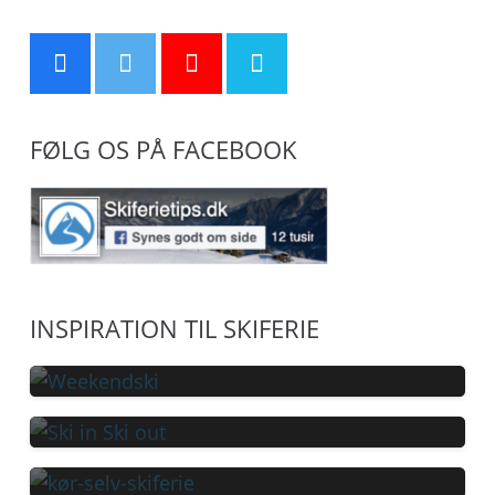
FØLG OS PÅ FACEBOOK
GUIDE: WEEKENDSKI MED FLY
INSPIRATION TIL SKIFERIE
SKIFERIE MED SKI-IN/SKI-OUT »
ELLER EGEN BIL
32 POPULÆRE
INDKVARTERINGER VED PISTEN
NY GUIDE: KØR-SELV SKIFERIE I
2025