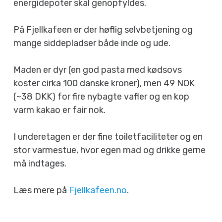
energidepoter skal genopfyldes.
På Fjellkafeen er der høflig selvbetjening og
mange siddepladser både inde og ude.
Maden er dyr (en god pasta med kødsovs
koster cirka 100 danske kroner), men 49 NOK
(~38 DKK) for fire nybagte vafler og en kop
varm kakao er fair nok.
I underetagen er der fine toiletfaciliteter og en
stor varmestue, hvor egen mad og drikke gerne
må indtages.
Læs mere på
Fjellkafeen.no
.