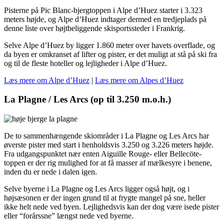
Pisterne på Pic Blanc-bjergtoppen i Alpe d’Huez starter i 3.323
meters højde, og Alpe d’Huez indtager dermed en tredjeplads på
denne liste over højtbeliggende skisportssteder i Frankrig.
Selve Alpe d’Huez by ligger 1.860 meter over havets overflade, og
da byen er omkranset af lifter og pister, er det muligt at stå på ski fra
og til de fleste hoteller og lejligheder i Alpe d’Huez.
Læs mere om Alpe d’Huez
|
Læs mere om Alpes d’Huez
La Plagne / Les Arcs (op til 3.250 m.o.h.)
De to sammenhængende skiområder i La Plagne og Les Arcs har
øverste pister med start i henholdsvis 3.250 og 3.226 meters højde.
Fra udgangspunktet nær enten Aiguille Rouge- eller Bellecöte-
toppen er der rig mulighed for at få masser af mælkesyre i benene,
inden du er nede i dalen igen.
Selve byerne i La Plagne og Les Arcs ligger også højt, og i
højsæsonen er der ingen grund til at frygte mangel på sne, heller
ikke helt nede ved byen. Lejlighedsvis kan der dog være isede pister
eller “forårssne” længst nede ved byerne.