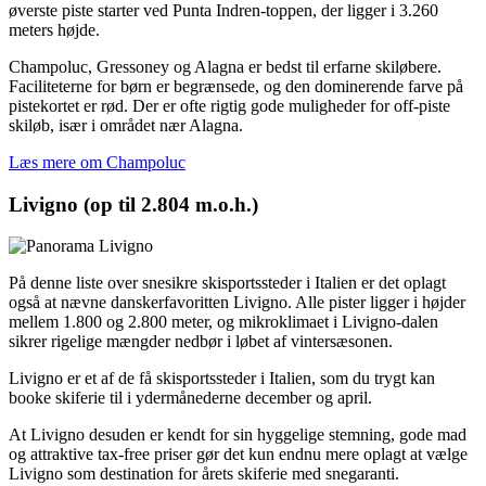
øverste piste starter ved Punta Indren-toppen, der ligger i 3.260
meters højde.
Champoluc, Gressoney og Alagna er bedst til erfarne skiløbere.
Faciliteterne for børn er begrænsede, og den dominerende farve på
pistekortet er rød. Der er ofte rigtig gode muligheder for off-piste
skiløb, især i området nær Alagna.
Læs mere om Champoluc
Livigno (op til 2.804 m.o.h.)
På denne liste over snesikre skisportssteder i Italien er det oplagt
også at nævne danskerfavoritten Livigno. Alle pister ligger i højder
mellem 1.800 og 2.800 meter, og mikroklimaet i Livigno-dalen
sikrer rigelige mængder nedbør i løbet af vintersæsonen.
Livigno er et af de få skisportssteder i Italien, som du trygt kan
booke skiferie til i ydermånederne december og april.
At Livigno desuden er kendt for sin hyggelige stemning, gode mad
og attraktive tax-free priser gør det kun endnu mere oplagt at vælge
Livigno som destination for årets skiferie med snegaranti.