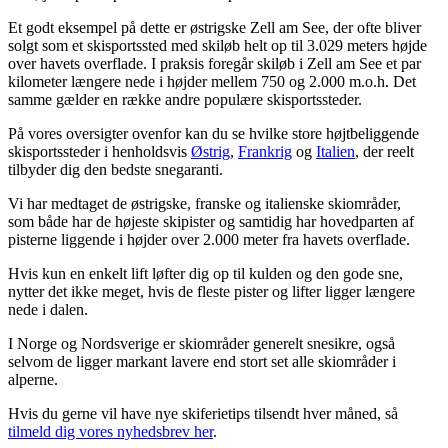
Et godt eksempel på dette er østrigske Zell am See, der ofte bliver
solgt som et skisportssted med skiløb helt op til 3.029 meters højde
over havets overflade. I praksis foregår skiløb i Zell am See et par
kilometer længere nede i højder mellem 750 og 2.000 m.o.h. Det
samme gælder en række andre populære skisportssteder.
På vores oversigter ovenfor kan du se hvilke store højtbeliggende
skisportssteder i henholdsvis
Østrig
,
Frankrig
og
Italien
, der reelt
tilbyder dig den bedste snegaranti.
Vi har medtaget de østrigske, franske og italienske skiområder,
som både har de højeste skipister og samtidig har hovedparten af
pisterne liggende i højder over 2.000 meter fra havets overflade.
Hvis kun en enkelt lift løfter dig op til kulden og den gode sne,
nytter det ikke meget, hvis de fleste pister og lifter ligger længere
nede i dalen.
I Norge og Nordsverige er skiområder generelt snesikre, også
selvom de ligger markant lavere end stort set alle skiområder i
alperne.
Hvis du gerne vil have nye skiferietips tilsendt hver måned, så
tilmeld dig vores nyhedsbrev her
.