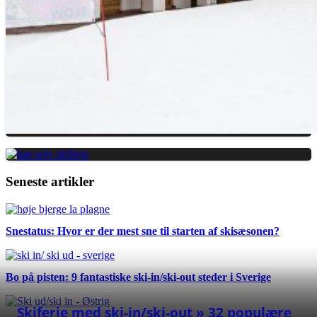
Seneste artikler
Snestatus: Hvor er der mest sne til starten af skisæsonen?
Bo på pisten: 9 fantastiske ski-in/ski-out steder i Sverige
Skiferie med ski-in/ski-out » 32 populære