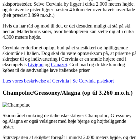
skisportssteder. Selve Cervinia by ligger i cirka 2.000 meters højde,
og de øverste pister ligger næsten 4 kilometer over havets overflade
(helt præcist 3.899 m.o.h.).
Hvis du har råd og mod til det, er det desuden muligt at stå på ski
ned ad Matterhorns sider, hvor helikopteren kan sætte dig af i cirka
4.300 meters højde.
Cervinia er derfor et oplagt bud på et snesikkert og højtliggende
skiområde i Italien. Dog skal du være opmærksom på, at priserne på
skirejser til og indkvartering i Cervinia er en smule højere end i
eksempelvis
Livigno
og
Canazei
. God mad og drikke kan dog
købes til de sædvanlige lave italienske priser.
Læs vores beskrivelse af Cervinia
|
Se Cervinia pistekort
Champoluc/Gressoney/Alagna (op til 3.260 m.o.h.)
Skiområdet omkring de italienske skibyer Champoluc, Gressoney
og Alagna er også velsignet med høje bjerge og højtbeliggende
pister.
Størsteparten af skiløbet foregår i mindst 2.000 meters højde, og den