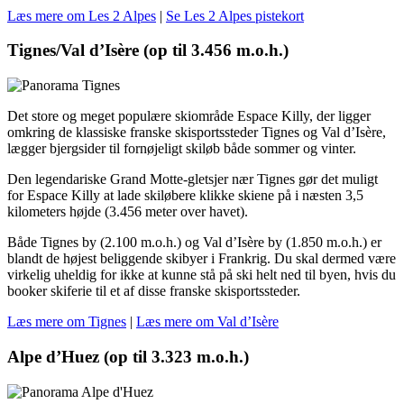
Læs mere om Les 2 Alpes
|
Se Les 2 Alpes pistekort
Tignes/Val d’Isère (op til 3.456 m.o.h.)
Det store og meget populære skiområde Espace Killy, der ligger
omkring de klassiske franske skisportssteder Tignes og Val d’Isère,
lægger bjergsider til fornøjeligt skiløb både sommer og vinter.
Den legendariske Grand Motte-gletsjer nær Tignes gør det muligt
for Espace Killy at lade skiløbere klikke skiene på i næsten 3,5
kilometers højde (3.456 meter over havet).
Både Tignes by (2.100 m.o.h.) og Val d’Isère by (1.850 m.o.h.) er
blandt de højest beliggende skibyer i Frankrig. Du skal dermed være
virkelig uheldig for ikke at kunne stå på ski helt ned til byen, hvis du
booker skiferie til et af disse franske skisportssteder.
Læs mere om Tignes
|
Læs mere om Val d’Isère
Alpe d’Huez (op til 3.323 m.o.h.)