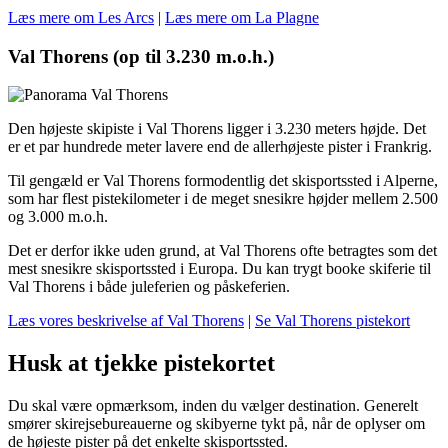
Læs mere om Les Arcs
|
Læs mere om La Plagne
Val Thorens (op til 3.230 m.o.h.)
Den højeste skipiste i Val Thorens ligger i 3.230 meters højde. Det
er et par hundrede meter lavere end de allerhøjeste pister i Frankrig.
Til gengæld er Val Thorens formodentlig det skisportssted i Alperne,
som har flest pistekilometer i de meget snesikre højder mellem 2.500
og 3.000 m.o.h.
Det er derfor ikke uden grund, at Val Thorens ofte betragtes som det
mest snesikre skisportssted i Europa. Du kan trygt booke skiferie til
Val Thorens i både juleferien og påskeferien.
Læs vores beskrivelse af Val Thorens
|
Se Val Thorens pistekort
Husk at tjekke pistekortet
Du skal være opmærksom, inden du vælger destination. Generelt
smører skirejsebureauerne og skibyerne tykt på, når de oplyser om
de højeste pister på det enkelte skisportssted.