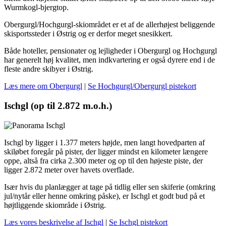
Wurmkogl-bjergtop.
Obergurgl/Hochgurgl-skiområdet er et af de allerhøjest beliggende
skisportssteder i Østrig og er derfor meget snesikkert.
Både hoteller, pensionater og lejligheder i Obergurgl og Hochgurgl
har generelt høj kvalitet, men indkvartering er også dyrere end i de
fleste andre skibyer i Østrig.
Læs mere om Obergurgl
|
Se Hochgurgl/Obergurgl pistekort
Ischgl (op til 2.872 m.o.h.)
Ischgl by ligger i 1.377 meters højde, men langt hovedparten af
skiløbet foregår på pister, der ligger mindst en kilometer længere
oppe, altså fra cirka 2.300 meter og op til den højeste piste, der
ligger 2.872 meter over havets overflade.
Især hvis du planlægger at tage på tidlig eller sen skiferie (omkring
jul/nytår eller henne omkring påske), er Ischgl et godt bud på et
højtliggende skiområde i Østrig.
Læs vores beskrivelse af Ischgl
|
Se Ischgl pistekort