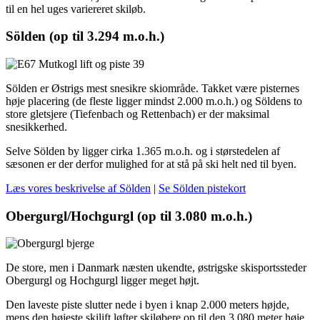
til en hel uges variereret skiløb.
Sölden (op til 3.294 m.o.h.)
Sölden er Østrigs mest snesikre skiområde. Takket være pisternes
høje placering (de fleste ligger mindst 2.000 m.o.h.) og Söldens to
store gletsjere (Tiefenbach og Rettenbach) er der maksimal
snesikkerhed.
Selve Sölden by ligger cirka 1.365 m.o.h. og i størstedelen af
sæsonen er der derfor mulighed for at stå på ski helt ned til byen.
Læs vores beskrivelse af Sölden
|
Se Sölden pistekort
Obergurgl/Hochgurgl (op til 3.080 m.o.h.)
De store, men i Danmark næsten ukendte, østrigske skisportssteder
Obergurgl og Hochgurgl ligger meget højt.
Den laveste piste slutter nede i byen i knap 2.000 meters højde,
mens den højeste skilift løfter skiløbere op til den 3.080 meter høje