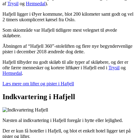
af
Trysil
og
Hemsedal
).
Hafjell ligger i Øyer kommune, blot 200 kilometer samt godt og vel
2 timers ukompliceret kørsel fra Oslo.
Som skiområde var Hafjell tidligere mest velegnet til øvede
skiløbere.
Åbningen af “Hafjell 360”-stoleliften og flere nye begyndervenlige
pister i december 2018 ændrede dog dette.
Hafjell tilbyder nu godt skiløb til alle typer af skiløbere, og der er
ofte færre mennesker og kortere liftkøer i Hafjell end i
Trysil
og
Hemsedal
.
Læs mere om lifter og pister i Hafjell
Indkvartering i Hafjell
Næsten al indkvartering i Hafjell foregår i hytte eller lejlighed.
Der er kun få hoteller i Hafjell, og blot et enkelt hotel ligger tæt på
pister og lifter.