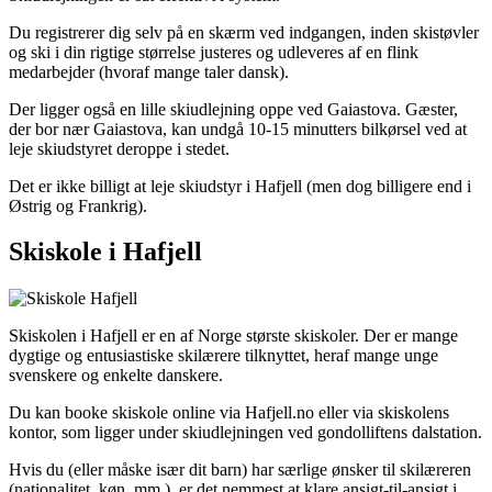
Du registrerer dig selv på en skærm ved indgangen, inden skistøvler
og ski i din rigtige størrelse justeres og udleveres af en flink
medarbejder (hvoraf mange taler dansk).
Der ligger også en lille skiudlejning oppe ved Gaiastova. Gæster,
der bor nær Gaiastova, kan undgå 10-15 minutters bilkørsel ved at
leje skiudstyret deroppe i stedet.
Det er ikke billigt at leje skiudstyr i Hafjell (men dog billigere end i
Østrig og Frankrig).
Skiskole i Hafjell
Skiskolen i Hafjell er en af Norge største skiskoler. Der er mange
dygtige og entusiastiske skilærere tilknyttet, heraf mange unge
svenskere og enkelte danskere.
Du kan booke skiskole online via Hafjell.no eller via skiskolens
kontor, som ligger under skiudlejningen ved gondolliftens dalstation.
Hvis du (eller måske især dit barn) har særlige ønsker til skilæreren
(nationalitet, køn, mm.), er det nemmest at klare ansigt-til-ansigt i