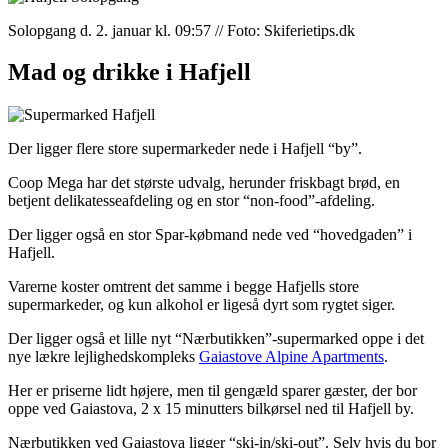
Solopgang d. 2. januar kl. 09:57 // Foto: Skiferietips.dk
Mad og drikke i Hafjell
Der ligger flere store supermarkeder nede i Hafjell “by”.
Coop Mega har det største udvalg, herunder friskbagt brød, en
betjent delikatesseafdeling og en stor “non-food”-afdeling.
Der ligger også en stor Spar-købmand nede ved “hovedgaden” i
Hafjell.
Varerne koster omtrent det samme i begge Hafjells store
supermarkeder, og kun alkohol er ligeså dyrt som rygtet siger.
Der ligger også et lille nyt “Nærbutikken”-supermarked oppe i det
nye lækre lejlighedskompleks
Gaiastove Alpine Apartments
.
Her er priserne lidt højere, men til gengæld sparer gæster, der bor
oppe ved Gaiastova, 2 x 15 minutters bilkørsel ned til Hafjell by.
Nærbutikken ved Gaiastova ligger “ski-in/ski-out”. Selv hvis du bor