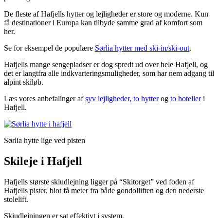
De fleste af Hafjells hytter og lejligheder er store og moderne. Kun
få destinationer i Europa kan tilbyde samme grad af komfort som
her.
Se for eksempel de populære
Sørlia hytter med ski-in/ski-out
.
Hafjells mange sengepladser er dog spredt ud over hele Hafjell, og
det er langtfra alle indkvarteringsmuligheder, som har nem adgang til
alpint skiløb.
Læs vores anbefalinger af
syv lejligheder, to hytter
og
to hoteller
i
Hafjell.
Sørlia hytte lige ved pisten
Skileje i Hafjell
Hafjells største skiudlejning ligger på “Skitorget” ved foden af
Hafjells pister, blot få meter fra både gondolliften og den nederste
stolelift.
Skiudlejningen er sat effektivt i system.