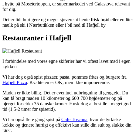
i hytte på Mosetertoppen, er supermarkedet ved Gaiastova relevant
for dig.
Det er lidt hurtigere og meget sjovere at hente frisk brød eller en liter
mælk på ski i Nærbutikken eller i bil ned til Hafjell by.
Restauranter i Hafjell
I forbindelse med vores egne skiferier har vi oftest lavet mad i egen
køkken.
Vi har dog også spist pizzaer, pasta, pommes frites og burgere fra
Hafjell Pizza
. Kvaliteten er OK, men ikke imponerende.
Maden er ikke billig. Det er eventuel udbringning til gengæld. Du
kan få bragt maden 10 kilometer og 600-700 højdemeter op på
bjerget for cirka 35 danske kroner. Husk dog at bestille i meget god
tid (1,5-2 timer før spisetid).
Vi har også flere gang spist på
Cafe Toscana
, hvor de tyrkiske
kokke og tjenere hurtigt og effektivt kan stille din sult og slukke din
tørst.