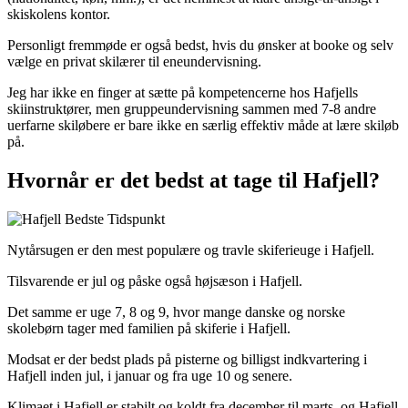
skiskolens kontor.
Personligt fremmøde er også bedst, hvis du ønsker at booke og selv
vælge en privat skilærer til eneundervisning.
Jeg har ikke en finger at sætte på kompetencerne hos Hafjells
skiinstruktører, men gruppeundervisning sammen med 7-8 andre
uerfarne skiløbere er bare ikke en særlig effektiv måde at lære skiløb
på.
Hvornår er det bedst at tage til Hafjell?
Nytårsugen er den mest populære og travle skiferieuge i Hafjell.
Tilsvarende er jul og påske også højsæson i Hafjell.
Det samme er uge 7, 8 og 9, hvor mange danske og norske
skolebørn tager med familien på skiferie i Hafjell.
Modsat er der bedst plads på pisterne og billigst indkvartering i
Hafjell inden jul, i januar og fra uge 10 og senere.
Klimaet i Hafjell er stabilt og koldt fra december til marts, og Hafjell