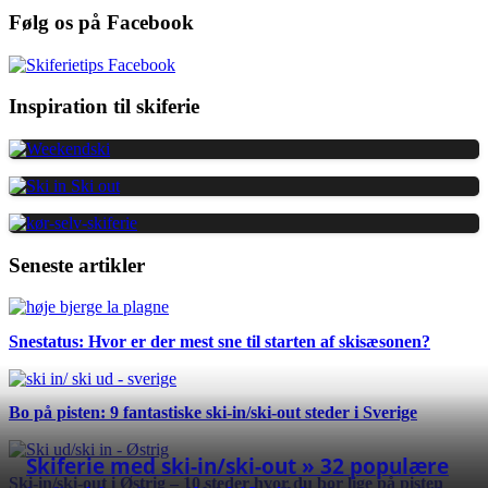
Følg os på Facebook
Inspiration til skiferie
Seneste artikler
Snestatus: Hvor er der mest sne til starten af skisæsonen?
Bo på pisten: 9 fantastiske ski-in/ski-out steder i Sverige
Skiferie med ski-in/ski-out » 32 populære
Ski-in/ski-out i Østrig – 10 steder hvor du bor lige på pisten