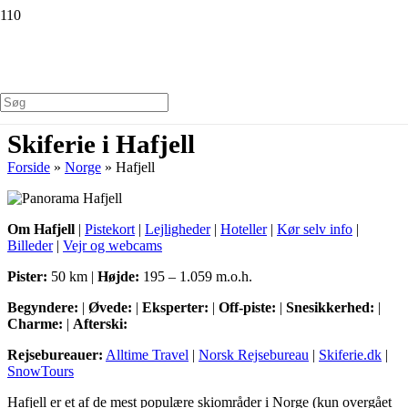
Skiferie i Hafjell
Forside
»
Norge
»
Hafjell
Om Hafjell
|
Pistekort
|
Lejligheder
|
Hoteller
|
Kør selv info
|
Billeder
|
Vejr og webcams
Pister:
50 km |
Højde:
195 – 1.059 m.o.h.
Begyndere:
|
Øvede:
|
Eksperter:
|
Off-piste:
|
Snesikkerhed:
|
Charme:
|
Afterski:
Rejsebureauer:
Alltime Travel
|
Norsk Rejsebureau
|
Skiferie.dk
|
SnowTours
Hafjell er et af de mest populære skiområder i Norge (kun overgået