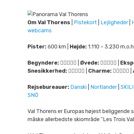
Om Val Thorens
|
Pistekort
|
Lejligheder
|
webcams
Pister:
600 km |
Højde:
1.110 – 3.230 m.o.h
Begyndere:
|
Øvede:
|
Eksp
Snesikkerhed:
|
Charme:
|
Rejsebureauer:
Danski
|
Nortlander
|
SKIL
SNÖ
Val Thorens er Europas højest beliggende s
måske allerbedste skiområde “Les Trois Vall