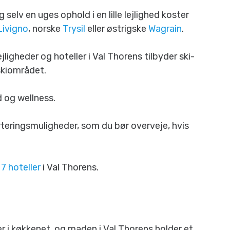
 selv en uges ophold i en lille lejlighed koster
Livigno
, norske
Trysil
eller østrigske
Wagrain
.
jligheder og hoteller i Val Thorens tilbyder ski-
skiområdet.
 og wellness.
rteringsmuligheder, som du bør overveje, hvis
g
7 hoteller
i Val Thorens.
r i køkkenet, og maden i Val Thorens holder et