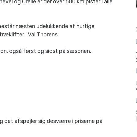
vel og Orelle er der over 600 km pister i alle
består næsten udelukkende af hurtige
træklifter i Val Thorens.
ion, også først og sidst på sæsonen.
g det afspejler sig desværre i priserne på