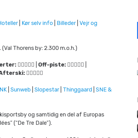
Hoteller
|
Kør selv info
|
Billeder
|
Vejr og
. (Val Thorens by: 2.300 m.o.h.)
erter:
|
Off-piste:
|
Afterski:
INK
|
Sunweb
|
Slopestar
|
Thinggaard
|
SNE &
kisportsby og samtidig en del af Europas
ées” (“De Tre Dale”).