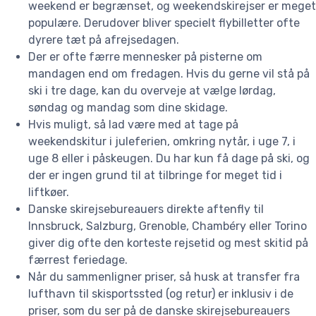
weekend er begrænset, og weekendskirejser er meget
populære. Derudover bliver specielt flybilletter ofte
dyrere tæt på afrejsedagen.
Der er ofte færre mennesker på pisterne om
mandagen end om fredagen. Hvis du gerne vil stå på
ski i tre dage, kan du overveje at vælge lørdag,
søndag og mandag som dine skidage.
Hvis muligt, så lad være med at tage på
weekendskitur i juleferien, omkring nytår, i uge 7, i
uge 8 eller i påskeugen. Du har kun få dage på ski, og
der er ingen grund til at tilbringe for meget tid i
liftkøer.
Danske skirejsebureauers direkte aftenfly til
Innsbruck, Salzburg, Grenoble, Chambéry eller Torino
giver dig ofte den korteste rejsetid og mest skitid på
færrest feriedage.
Når du sammenligner priser, så husk at transfer fra
lufthavn til skisportssted (og retur) er inklusiv i de
priser, som du ser på de danske skirejsebureauers