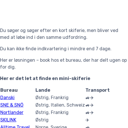
Du søger og søger efter en kort skiferie, men bliver ved
med at løbe ind i den samme udfordring.
Du kan ikke finde indkvartering i mindre end 7 dage.
Her er løsningen – book hos et bureau, der har delt ugen op
for dig.
Her er det let at finde en mini-skiferie
Bureau
Lande
Transport
Danski
Østrig, Frankrig
🚙✈️
SNE & SNÖ
Østrig, Italien, Schweiz
🚙✈️
Nortlander
Østrig, Frankrig
🚙✈️
SKILINK
Østrig
✈️
Alltime Travel
Norge, Sverige
🚙